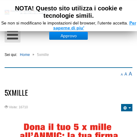
NOTA! Questo sito utilizza i cookie e
tecnologie simili.
Se non si modificano le impostazioni del browser, l'utente accetta.
Per
saperne di piu'
Approvo
Sei qui:
Home
5xmille
A
A
A
5XMILLE
Visite: 16710