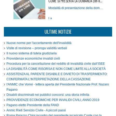
COME SI PRESENTA LA DOMANDA (on-line)
I…
Modalità di presentazione della domanda telematica
La…
IMPORTO PENSIONI
ULTIME NOTIZIE
Pensoni INPS Importi 2019
Nuove norme per l'accertamento dell'invalidità
MODULISTICA
Visite di revisione – proroga validità verbali
INVALIDI CIVILI PARZIALI CON…
Il nuovo sistema di tutela giudiziaria
Scarica la modulistica: dalla domanda alla liquidazione.
Provvidenze economiche invalidi civili
&n…
Procedura per la cancellazione del reddito di invalidità civile dall’ISEE
LA DISABILITÀ COME RISORSA E NON COME LIMITE ALLA SOCIETÀ
DIVENTA SOCIO ANMIC
ASSISTENZA AL PARENTE DISABILE E DIVIETO DI TRASFERIMENTO:
Associarsi all’ANMIC è l’aiuto che ognuno…
CONFERMATA L’INTERPRETAZIONE DELLA CASSAZIONE
l'ANMIC che Vorrei - lettera aperta del Presidente Nazionale Prof. Nazaro
Pagano
Disabili discriminati nei pubblici concorsi: una storia infinita
PROVVIDENZE ECONOMICHE PER INVALIDI CIVILI, ANNO 2019
Pagano eletto Presidente della FAND
Anmic Rieti Servizio Civile - A piccoli passi
Roma Palazzo Chigi incontro del presidente incaricato Conte con la