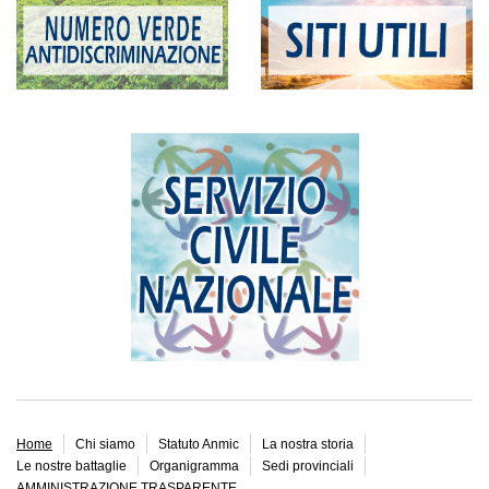
Home
Chi siamo
Statuto Anmic
La nostra storia
Le nostre battaglie
Organigramma
Sedi provinciali
AMMINISTRAZIONE TRASPARENTE