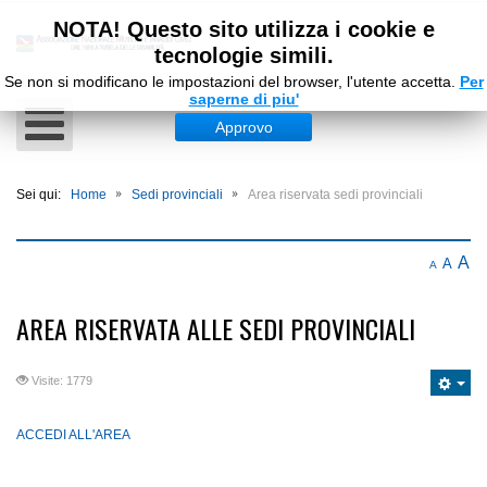
NOTA! Questo sito utilizza i cookie e
tecnologie simili.
Se non si modificano le impostazioni del browser, l'utente accetta.
Per
saperne di piu'
Approvo
Sei qui:
Home
Sedi provinciali
Area riservata sedi provinciali
A
A
A
AREA RISERVATA ALLE SEDI PROVINCIALI
Visite: 1779
ACCEDI ALL'AREA