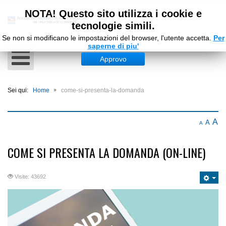
NOTA! Questo sito utilizza i cookie e
tecnologie simili.
Se non si modificano le impostazioni del browser, l'utente accetta.
Per
saperne di piu'
Approvo
Sei qui:
Home
come-si-presenta-la-domanda
A
A
A
COME SI PRESENTA LA DOMANDA (ON-LINE)
Visite: 43692