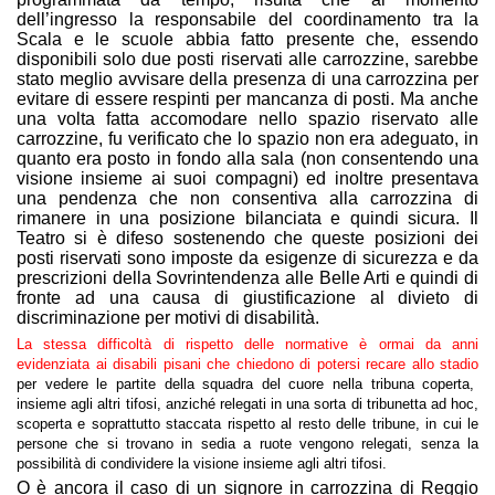
dell’ingresso la responsabile del coordinamento tra la
Scala e le scuole abbia fatto presente che, essendo
disponibili solo due posti riservati alle carrozzine, sarebbe
stato meglio avvisare della presenza di una carrozzina per
evitare di essere respinti per mancanza di posti. Ma anche
una volta fatta accomodare nello spazio riservato alle
carrozzine, fu verificato che lo spazio non era adeguato, in
quanto era posto in fondo alla sala (non consentendo una
visione insieme ai suoi compagni) ed inoltre presentava
una pendenza che non consentiva alla carrozzina di
rimanere in una posizione bilanciata e quindi sicura. Il
Teatro si è difeso sostenendo che queste posizioni dei
posti riservati sono imposte da esigenze di sicurezza e da
prescrizioni della Sovrintendenza alle Belle Arti e quindi di
fronte ad una causa di giustificazione al divieto di
discriminazione per motivi di disabilità.
La stessa difficoltà di rispetto delle normative è ormai da anni
evidenziata ai disabili pisani che chiedono di potersi recare allo stadio
per vedere le partite della squadra del cuore nella tribuna coperta,
insieme agli altri tifosi, anziché relegati in una sorta di tribunetta ad hoc,
scoperta e soprattutto staccata rispetto al resto delle tribune, in cui le
persone che si trovano in sedia a ruote vengono relegati, senza la
possibilità di condividere la visione insieme agli altri tifosi.
O è ancora il caso di un signore in carrozzina di Reggio