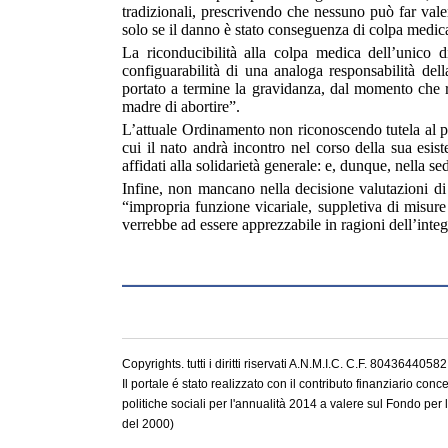
tradizionali, prescrivendo che nessuno può far vale
solo se il danno è stato conseguenza di colpa medic
La riconducibilità alla colpa medica dell’unico di
configuarabilità di una analoga responsabilità del
portato a termine la gravidanza, dal momento che r
madre di abortire”.
L’attuale Ordinamento non riconoscendo tutela al pre
cui il nato andrà incontro nel corso della sua esi
affidati alla solidarietà generale: e, dunque, nella s
Infine, non mancano nella decisione valutazioni di t
“impropria funzione vicariale, suppletiva di misure 
verrebbe ad essere apprezzabile in ragioni dell’integr
Copyrights. tutti i diritti riservati A.N.M.I.C. C.F. 8043644058
Il portale é stato realizzato con il contributo finanziario con
politiche sociali per l'annualità 2014 a valere sul Fondo per 
del 2000)