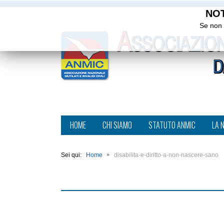
NOT
Se non 
HOME
CHI SIAMO
STATUTO ANMIC
LA 
Sei qui:
Home
disabilita-e-diritto-a-non-nascere-sano