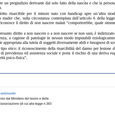
re un pregiudizio derivante dal solo fatto della nascita e che la perso
a.
ritto risarcibile per il minore nato con handicap apre un’altra stra
la madre che, sulla circostanza contemplata dall’articolo 6 della leg
iconosce il diritto di non nascere malati “comporterebbe, quale simmetr
sunto diritto a non nascere o a non nascere se non sani, è indirizzato 
stenza, a cagione di patologie in nessun modo imputabili eziologicame
ede appropriata alla tutela di soggetti diversamente abili e bisognosi di s
ipo etico: il riconoscimento della risarcibilità del danno per lesione d
di previdenza ed assistenza sociale e porta il rischio di una deriva eu
ità psico-fisica”.
2
webmaster
cesso dal Ministero del lavoro e delle
l'associazione (di cui alla legge n.383