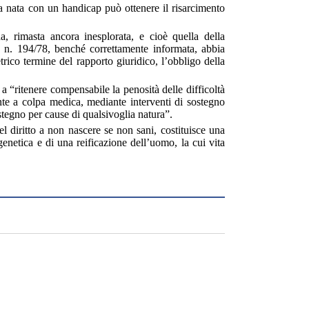
na nata con un handicap può ottenere il risarcimento
da, rimasta ancora inesplorata, e cioè quella della
ge n. 194/78, benché correttamente informata, abbia
ico termine del rapporto giuridico, l’obbligo della
a “ritenere compensabile la penosità delle difficoltà
nte a colpa medica, mediante interventi di sostegno
ostegno per cause di qualsivoglia natura”.
el diritto a non nascere se non sani, costituisce una
genetica e di una reificazione dell’uomo, la cui vita