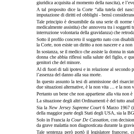
giuridica acquisita al momento della nascita), e l’e
A tal proposito dice la Corte “alla tutela del nasc
imputazione di diritti ed obblighi - bensì consideran
Tale principio è desumibile da una serie di norme 
medicalmente assistita) che annovera tra i soggetti t
interruzione volontaria della gravidanza) che retroda
Sotto il profilo concreto il soggetto nato con disab
la Corte, non esiste un diritto a non nascere e a non
In sostanza, se il medico che assiste la donna in sta
donna che abbia riflessi sulla salute del figlio, e qu
genitori che del minore.
Al di fuori di tali ipotesi e in relazione al secondo 
l’assenza del danno alla sua morte.
In questo assunto la tesi di ammissione del risarc
due situazioni alternative, è la non vita … e la non 
Pertanto un bene che non appartiene alla vita non è
La situazione degli altri Ordinamenti è del tutto ana
Sia la
New Jersey Supreme Court
6 Marzo 1967 (ina
della maggior parte degli Stati degli USA, sia la 
Solo in Francia
la Cour De Cassation
, con decision
da grave malattia non diagnosticata durante la grav
Tale sentenza però portò il legislatore francese, 