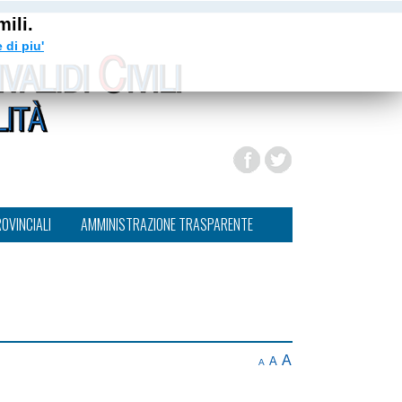
ili.
 di piu'
ROVINCIALI
AMMINISTRAZIONE TRASPARENTE
A
A
A