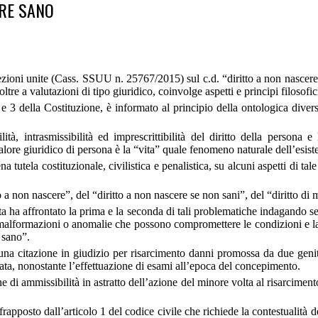
ERE SANO
ioni unite (Cass. SSUU n. 25767/2015) sul c.d. “diritto a non nascere se
tre a valutazioni di tipo giuridico, coinvolge aspetti e principi filosofici
 2 e 3 della Costituzione, è informato al principio della ontologica divers
ilità, intrasmissibilità ed imprescrittibilità del diritto della persona e 
lore giuridico di persona è la “vita” quale fenomeno naturale dell’esiste
a tutela costituzionale, civilistica e penalistica, su alcuni aspetti di tale
tto a non nascere”, del “diritto a non nascere se non sani”, del “diritto di 
ta ha affrontato la prima e la seconda di tali problematiche indagando s
 malformazioni o anomalie che possono compromettere le condizioni e la q
 sano”.
una citazione in giudizio per risarcimento danni promossa da due genit
ata, nonostante l’effettuazione di esami all’epoca del concepimento.
 di ammissibilità in astratto dell’azione del minore volta al risarcimen
pposto dall’articolo 1 del codice civile che richiede la contestualità del