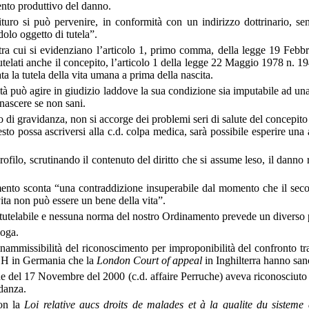
vento produttivo del danno.
ituro si può pervenire, in conformità con un indirizzo dottrinario, se
dolo oggetto di tutela”.
tra cui si evidenziano l’articolo 1, primo comma, della legge 19 Feb
utelati anche il concepito, l’articolo 1 della legge 22 Maggio 1978 n. 19
ta la tutela della vita umana a prima della nascita.
ilità può agire in giudizio laddove la sua condizione sia imputabile ad 
 nascere se non sani.
to di gravidanza, non si accorge dei problemi seri di salute del concepit
esto possa ascriversi alla c.d. colpa medica, sarà possibile esperire una a
profilo, scrutinando il contenuto del diritto che si assume leso, il danno
imento sconta “una contraddizione insuperabile dal momento che il sec
vita non può essere un bene della vita”.
 tutelabile e nessuna norma del nostro Ordinamento prevede un diverso 
loga.
mmissibilità del riconoscimento per improponibilità del confronto tra 
BGH in Germania che la
London Court of appeal
in Inghilterra hanno sanc
e del 17 Novembre del 2000 (c.d. affaire Perruche) aveva riconosciuto il
idanza.
con la
Loi relative aucs droits de malades et à la qualite du sisteme