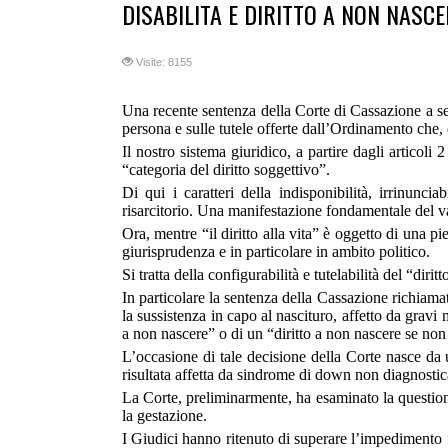
DISABILITA E DIRITTO A NON NASC
Visite: 8155
Una recente sentenza della Corte di Cassazione a sez
persona e sulle tutele offerte dall’Ordinamento che, ol
Il nostro sistema giuridico, a partire dagli articoli
“categoria del diritto soggettivo”.
Di qui i caratteri della indisponibilità, irrinunciab
risarcitorio. Una manifestazione fondamentale del va
Ora, mentre “il diritto alla vita” è oggetto di una pien
giurisprudenza e in particolare in ambito politico.
Si tratta della configurabilità e tutelabilità del “diri
In particolare la sentenza della Cassazione richiama
la sussistenza in capo al nascituro, affetto da gravi
a non nascere” o di un “diritto a non nascere se non
L’occasione di tale decisione della Corte nasce da 
risultata affetta da sindrome di down non diagnostic
La Corte, preliminarmente, ha esaminato la questione
la gestazione.
I Giudici hanno ritenuto di superare l’impedimento fra