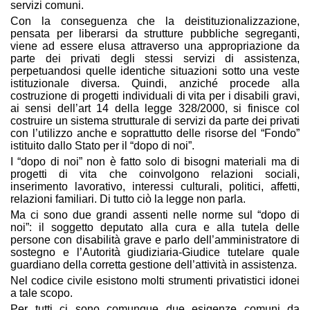
servizi comuni.
Con la conseguenza che la deistituzionalizzazione,
pensata per liberarsi da strutture pubbliche segreganti,
viene ad essere elusa attraverso una appropriazione da
parte dei privati degli stessi servizi di assistenza,
perpetuandosi quelle identiche situazioni sotto una veste
istituzionale diversa. Quindi, anziché procede alla
costruzione di progetti individuali di vita per i disabili gravi,
ai sensi dell’art 14 della legge 328/2000, si finisce col
costruire un sistema strutturale di servizi da parte dei privati
con l’utilizzo anche e soprattutto delle risorse del “Fondo”
istituito dallo Stato per il “dopo di noi”.
I “dopo di noi” non è fatto solo di bisogni materiali ma di
progetti di vita che coinvolgono relazioni sociali,
inserimento lavorativo, interessi culturali, politici, affetti,
relazioni familiari. Di tutto ciò la legge non parla.
Ma ci sono due grandi assenti nelle norme sul “dopo di
noi”: il soggetto deputato alla cura e alla tutela delle
persone con disabilità grave e parlo dell’amministratore di
sostegno e l’Autorità giudiziaria-Giudice tutelare quale
guardiano della corretta gestione dell’attività in assistenza.
Nel codice civile esistono molti strumenti privatistici idonei
a tale scopo.
Per tutti ci sono comunque due esigenze comuni da