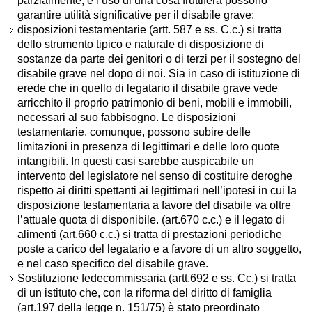
parzialmente, e l’uso di una cosa fruttifera possono
garantire utilità significative per il disabile grave;
disposizioni testamentarie (artt. 587 e ss. C.c.) si tratta
dello strumento tipico e naturale di disposizione di
sostanze da parte dei genitori o di terzi per il sostegno del
disabile grave nel dopo di noi. Sia in caso di istituzione di
erede che in quello di legatario il disabile grave vede
arricchito il proprio patrimonio di beni, mobili e immobili,
necessari al suo fabbisogno. Le disposizioni
testamentarie, comunque, possono subire delle
limitazioni in presenza di legittimari e delle loro quote
intangibili. In questi casi sarebbe auspicabile un
intervento del legislatore nel senso di costituire deroghe
rispetto ai diritti spettanti ai legittimari nell’ipotesi in cui la
disposizione testamentaria a favore del disabile va oltre
l’attuale quota di disponibile. (art.670 c.c.) e il legato di
alimenti (art.660 c.c.) si tratta di prestazioni periodiche
poste a carico del legatario e a favore di un altro soggetto,
e nel caso specifico del disabile grave.
Sostituzione fedecommissaria (artt.692 e ss. Cc.) si tratta
di un istituto che, con la riforma del diritto di famiglia
(art.197 della legge n. 151/75) è stato preordinato