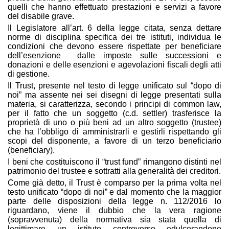
quelli che hanno effettuato prestazioni e servizi a favore
del disabile grave.
Il Legislatore all’art. 6 della legge citata, senza dettare
norme di disciplina specifica dei tre istituti, individua le
condizioni che devono essere rispettate per beneficiare
dell’esenzione dalle imposte sulle successioni e
donazioni e delle esenzioni e agevolazioni fiscali degli atti
di gestione.
Il Trust, presente nel testo di legge unificato sul “dopo di
noi” ma assente nei sei disegni di legge presentati sulla
materia, si caratterizza, secondo i principi di common law,
per il fatto che un soggetto (c.d. settler) trasferisce la
proprietà di uno o più beni ad un altro soggetto (trustee)
che ha l’obbligo di amministrarli e gestirli rispettando gli
scopi del disponente, a favore di un terzo beneficiario
(beneficiary).
I beni che costituiscono il “trust fund” rimangono distinti nel
patrimonio del trustee e sottratti alla generalità dei creditori.
Come già detto, il Trust è comparso per la prima volta nel
testo unificato “dopo di noi” e dal momento che la maggior
parte delle disposizioni della legge n. 112/2016 lo
riguardano, viene il dubbio che la vera ragione
(sopravvenuta) della normativa sia stata quella di
legittimare un istituto controverso edulcorandone