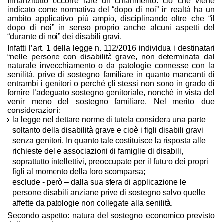
Innanzitutto occorre fare un chiarimento: ciò che viene
indicato come normativa del “dopo di noi” in realtà ha un
ambito applicativo più ampio, disciplinando oltre che “il
dopo di noi” in senso proprio anche alcuni aspetti del
“durante di noi” dei disabili gravi.
Infatti l’art. 1 della legge n. 112/2016 individua i destinatari
“nelle persone con disabilità grave, non determinata dal
naturale invecchiamento o da patologie connesse con la
senilità, prive di sostegno familiare in quanto mancanti di
entrambi i genitori o perché gli stessi non sono in grado di
fornire l’adeguato sostegno genitoriale, nonché in vista del
venir meno del sostegno familiare. Nel merito due
considerazioni:
la legge nel dettare norme di tutela considera una parte
soltanto della disabilità grave e cioè i figli disabili gravi
senza genitori. In quanto tale costituisce la risposta alle
richieste delle associazioni di famiglie di disabili,
soprattutto intellettivi, preoccupate per il futuro dei propri
figli al momento della loro scomparsa;
esclude - però – dalla sua sfera di applicazione le
persone disabili anziane prive di sostegno salvo quelle
affette da patologie non collegate alla senilità.
Secondo aspetto: natura del sostegno economico previsto