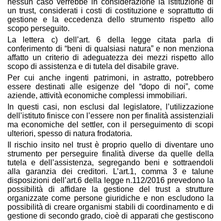
nessun caso verrebbe in considerazione la istituzione di
un trust, considerati i costi di costituzione e soprattutto di
gestione e la eccedenza dello strumento rispetto allo
scopo perseguito.
La lettera c) dell’art. 6 della legge citata parla di
conferimento di “beni di qualsiasi natura” e non menziona
affatto un criterio di adeguatezza dei mezzi rispetto allo
scopo di assistenza e di tutela del disabile grave.
Per cui anche ingenti patrimoni, in astratto, potrebbero
essere destinati alle esigenze del “dopo di noi”, come
aziende, attività economiche complessi immobiliari.
In questi casi, non esclusi dal legislatore, l’utilizzazione
dell’istituto finisce con l’essere non per finalità assistenziali
ma economiche del settler, con il perseguimento di scopi
ulteriori, spesso di natura frodatoria.
Il rischio insito nel trust è proprio quello di diventare uno
strumento per perseguire finalità diverse da quelle della
tutela e dell’assistenza, segregando beni e sottraendoli
alla garanzia dei creditori. L’art.1, comma 3 e talune
disposizioni dell’art.6 della legge n.112/2016 prevedono la
possibilità di affidare la gestione del trust a strutture
organizzate come persone giuridiche e non escludono la
possibilità di creare organismi stabili di coordinamento e di
gestione di secondo grado, cioè di apparati che gestiscono