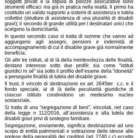
soggetti privati e la stipula di polizze assicurative sono
strumenti efficaci ma già in pratica nella realtà. Il primo ha
costituito un valido supporto a sistemi di assistenza e tutela
collettivi (strutture di assistenza di una pluralità di disabili
gravi); il secondo di grande utilità per i destinatari unici che
scelgono la domiciliarità.
In questo secondo caso si tratta di somme che vanno ad
aggiungersi agli assegni, pensioni e indennità di
accompagnamento di cui il disabile grave già normalmente
beneficia.
Gli altri tre istituti, al di là della meritevolezza delle finalità,
destano interesse sotto due profili: sia come “istituti
giuridici in sé” sia sotto il profilo dell’esame della “idoneità”
a perseguire finalità di tutela del disabile grave.
Il trust, il vincolo di destinazione ex art. 2645ter c.c. e il
fondo speciale, al di là delle peculiarità giuridiche di
ciascun istituto condividono un medesimo nucleo
sostanziale.
Si tratta di una “segregazione di beni”, vincolati, nel caso
della legge n 112/2016, all’assistenza e alla tutela dei
disabili gravi privi di sostegno familiare.
Segregazione, ovviamente, significa destinazione ad uno
scopo di entità patrimoniali e sottrazione delle stesse alle
pretese della generalità dei creditori (art. 2740 c.c) eccetto