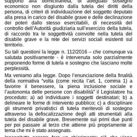
supporto alla domiciliarietà, di adeguato sostegno
economico non disgiunto dalla tutela dei diritti della
persona, di criteri di individuazione del soggetto deputato
alla presa in carico del disabile grave e delle declinazione
dei poteri dallo stesso esercitabili, di necessità del
controllo dell’Autorità giudiziaria sull’esercizio della tutela,
di raccordo tra le soggettività coinvolte nella tutela del
disabile grave e la rete dei servizi sociali esistenti sul
territorio.
Su tali questioni la legge n. 112/2016 – che comunque va
salutata positivamente - è intervenuta solo parzialmente
proponendo forme di tutela e sostegno che lasciano molte
perplessità.
Ma veniamo alla legge. Dopo l’enunciazione della finalità
della normativa “volta (come recita l’art. 1, comma 1) a
favorire il benessere, la piena inclusione sociale e
l’autonomia delle persone con disabilità” il Legislatore ha
proceduto: a) ad individuare i soggetti destinatari; b) a
delineare le forme di intervento pubblico; c) a disciplinare
gli strumenti privatistici di tutela meritevoli di sostegno
attraverso la defiscalizzazione degli atti strumentali alla
tutela del disabile grave. Brevemente sui primi due punti
per poi passare al terzo che attiene più propriamente al
tema che mi è stato assegnato.