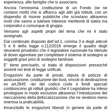
esperienza, alle famiglie che si associano.
Ancora l’ennesima costituzione di un Fondo (se ne
contano molti) che si affianca agli altri già istituiti, con un
dispendio di risorse pubbliche che scivolano attraverso
rivoli che vanno a tutelare interessi meritevoli di tutela ma
corporativi o comunque di gruppo.
Veniamo agli aspetti propri del tema che mi è stato
assegnato.
Dal combinato disposto dell’art.1, comma 3 e degli articoli
5 e 6 della legge n.112/2016 emerge il quadro degli
strumenti privatistici che il legislatore nazionale ha ritenuto
di dover agevolare per completare il sistema di sostegno ai
soggetti gravi privi di sostegno familiare.
E’ bene precisarlo, si tratta di disposizioni pressoché
assenti nei testi di legge unificati.
Erogazioni da parte di privati, stipula di polizze di
assicurazione, costituzione dei trust, vincoli di destinazione
ex art.2645 –ter del codice civile e fondi speciali
costituiscono gli istituti giuridici che il Legislatore ha inteso
privilegiare in modo esclusivo attraverso l’introduzione del
meccanismo della defiscalizzazione che ne rendono meno
onerosa la praticabilità.
Innanzitutto le erogazioni liberali in genere da parte di