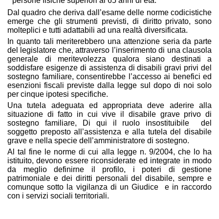
persone fisiche superiori ai 65 anni di età.
Dal quadro che deriva dall’esame delle norme codicistiche
emerge che gli strumenti previsti, di diritto privato, sono
molteplici e tutti adattabili ad una realtà diversificata.
In quanto tali meriterebbero una attenzione seria da parte
del legislatore che, attraverso l’inserimento di una clausola
generale di meritevolezza qualora siano destinati a
soddisfare esigenze di assistenza di disabili gravi privi del
sostegno familiare, consentirebbe l’accesso ai benefici ed
esenzioni fiscali previste dalla legge sul dopo di noi solo
per cinque ipotesi specifiche.
Una tutela adeguata ed appropriata deve aderire alla
situazione di fatto in cui vive il disabile grave privo di
sostegno familiare, Di qui il ruolo insostituibile del
soggetto preposto all’assistenza e alla tutela del disabile
grave e nella specie dell’amministratore di sostegno.
Al tal fine le norme di cui alla legge n. 9/2004, che lo ha
istituito, devono essere riconsiderate ed integrate in modo
da meglio definirne il profilo, i poteri di gestione
patrimoniale e dei diritti personali del disabile, sempre e
comunque sotto la vigilanza di un Giudice e in raccordo
con i servizi sociali territoriali.