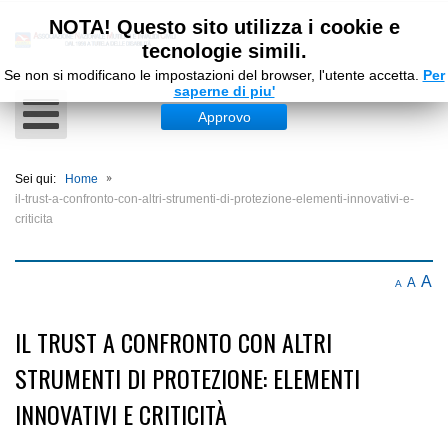
NOTA! Questo sito utilizza i cookie e
tecnologie simili.
Se non si modificano le impostazioni del browser, l'utente accetta.
Per
saperne di piu'
Approvo
Sei qui:
Home
il-trust-a-confronto-con-altri-strumenti-di-protezione-elementi-innovativi-e-
criticita
A
A
A
IL TRUST A CONFRONTO CON ALTRI
STRUMENTI DI PROTEZIONE: ELEMENTI
INNOVATIVI E CRITICITÀ