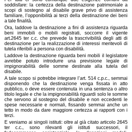
soddisfare: la certezza della destinazione patrimoniale a
scopi di sostegno al disabile grave privo di assistenza
familiare, l’opponibilità ai terzi della destinazione dei beni
a tale finalità.
Ora, laddove la destinazione a fini di assistenza riguarda
beni immobili o mobili registrati, soccorre il vigente
art.2645 ter c.c. che prevede la trascrivibilità degli atti di
destinazione per la realizzazione di interessi meritevoli di
tutela riferibili a persona con disabilità.
Laddove la destinazione riguarda beni mobili il legislatore
avrebbe potuto introdurre una previsione legale di
impignorabilità delle somme destinate alla tutela del
disabile.
A tale scopo si potrebbe integrare l’art. 514 c.p.c., semmai
disponendo che la destinazione venga fissata in atto
pubblico, o deve essere contenuta in una sentenza o altro
titolo legale e che la impignorabilità riguardi solo le somme
che servono al sostegno del disabile e non eccedenti le
spese necessarie e normali, fissando semmai anche un
tetto in modo da dare maggiore certezza ai rapporti con i
terzi.
E veniamo ai singoli istituti: oltre al già citato articolo 2645
ter c.c., sono rilevanti gli istituti successori, il